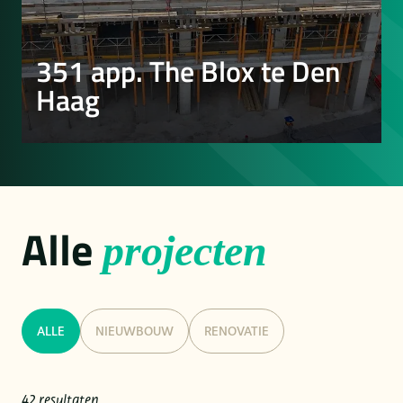
351 app. The Blox te Den
Haag
Alle
projecten
ALLE
NIEUWBOUW
RENOVATIE
42 resultaten