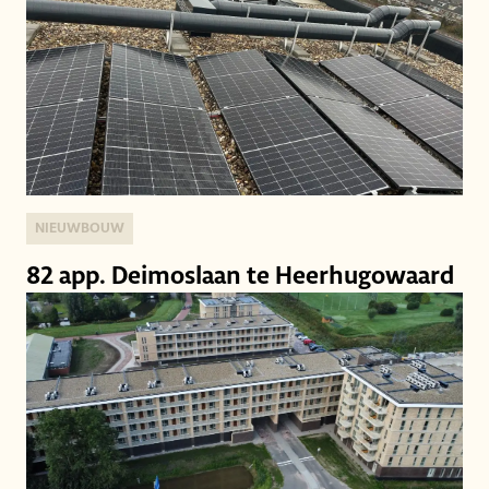
NIEUWBOUW
82 app. Deimoslaan te Heerhugowaard