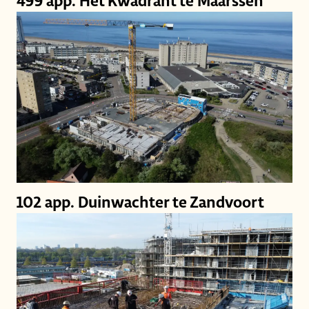
499 app. Het Kwadrant te Maarssen
102 app. Duinwachter te Zandvoort