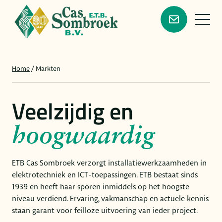
Skip
to
Diensten
content
Home
/
Markten
Advies & Ontwerp
Innovatie en kwaliteit
Beheer & Inspectie
BIM
Markten
Veelzijdig en
Beveiliging
BMI
Over ons
Duurzame energie
BORG
hoogwaardig
Werken bij
Elektrische installaties
BRL6000
Leerschool
Erkend leerbedrijf
ETB Cas Sombroek verzorgt installatiewerkzaamheden in
Neem contact op
Financieel gezond
elektrotechniek en ICT-toepassingen. ETB bestaat sinds
1939 en heeft haar sporen inmiddels op het hoogste
Lean bouwen
niveau verdiend. Ervaring, vakmanschap en actuele kennis
VCA
staan garant voor feilloze uitvoering van ieder project.