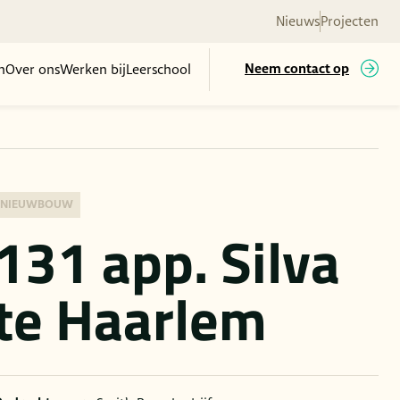
Nieuws
Projecten
n
Over ons
Werken bij
Leerschool
Neem contact op
NIEUWBOUW
131 app. Silva
te Haarlem