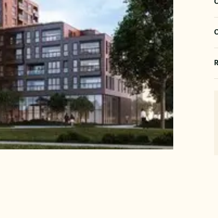
O
O
R