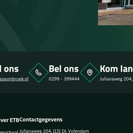
l ons
Bel ons
Kom lan
assombroek.nl
0299 - 399444
Julianaweg 204,
Contactgegevens
ver ETB
Julianaweg 204, 1131 DL Volendam
eerschool