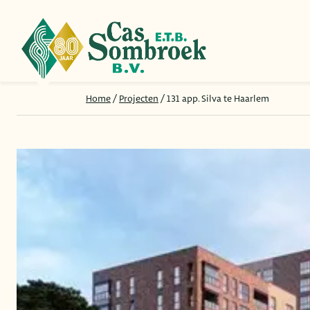
Skip
to
content
Home
/
Projecten
/
131 app. Silva te Haarlem