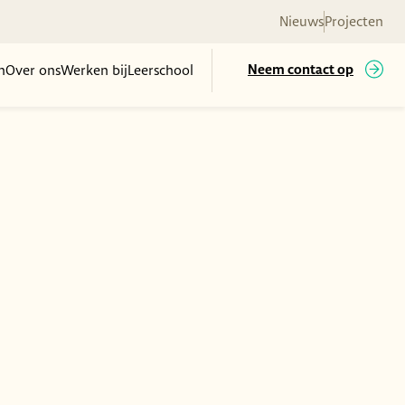
Nieuws
Projecten
n
Over ons
Werken bij
Leerschool
Neem contact op