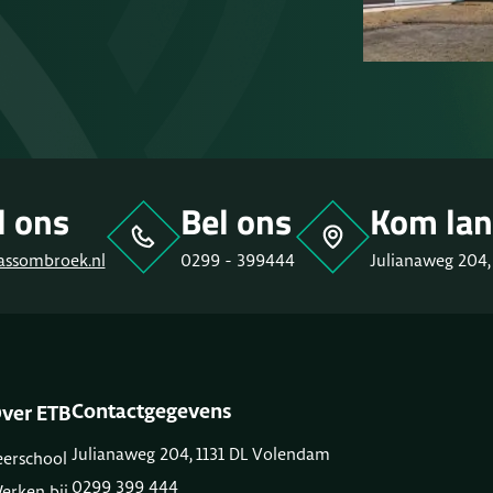
l ons
Bel ons
Kom lan
assombroek.nl
0299 - 399444
Julianaweg 204,
Contactgegevens
ver ETB
Julianaweg 204, 1131 DL Volendam
eerschool
0299 399 444
erken bij