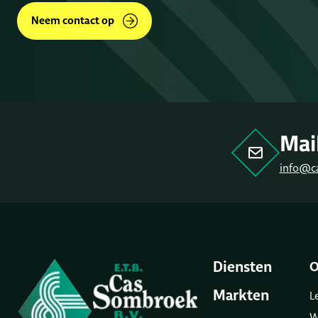
Neem contact op
Mai
info@c
Diensten
O
Markten
L
W